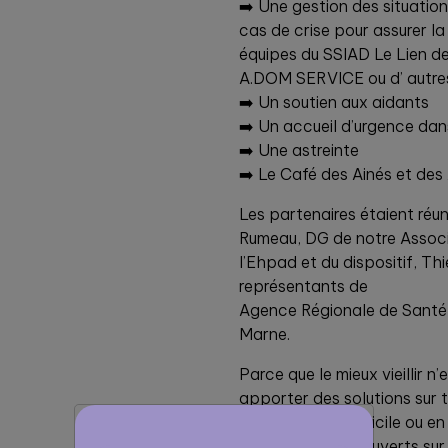
➡️ Une gestion des situatio
cas de crise pour assurer la
équipes du SSIAD Le Lien d
A.DOM SERVICE ou d’ autres 
➡️ Un soutien aux aidants
➡️ Un accueil d’urgence dan
➡️ Une astreinte
➡️ Le Café des Ainés et des
Les partenaires étaient réun
Rumeau, DG de notre Associ
l’Ehpad et du dispositif, T
représentants de
Agence Régionale de Santé
Marne.
Parce que le mieux vieillir n
apporter des solutions sur 
que ce soit à domicile ou en
Les Ehpad sont ouverts sur le