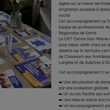
âgées sur un même territoire 
longtemps possible à domici
social.
Cet accompagnement se fait
équipe de professionnels d
Régionales de Santé.
Le CRT Centre Sud-Marne c
pour mieux vieillir chez soi 
aidants sur le territoire ce
de Chaumont aux frontières 
Langres et de Aubrives à B
Cet accompagnement c’est
➡️ Une sécurisation du domic
par une évaluation globale
➡️ Un accès facilité aux soi
➡️ Une mise en place d’activ
➡️ Un accompagnement per