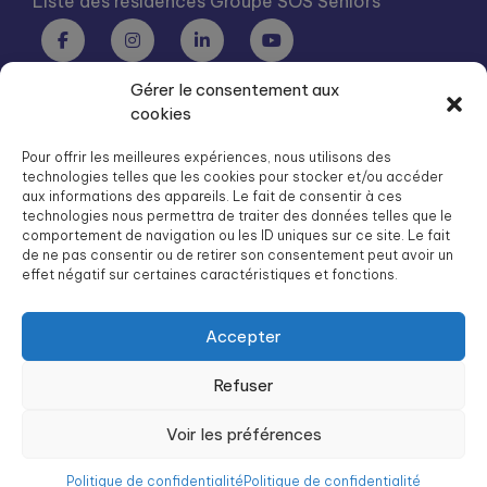
Liste des résidences Groupe SOS Seniors
Gérer le consentement aux
Groupe SOS Seniors est une association du Groupe SOS
cookies
03 87 22 21 00
dg.seniors@groupe-sos.org
Pour offrir les meilleures expériences, nous utilisons des
technologies telles que les cookies pour stocker et/ou accéder
aux informations des appareils. Le fait de consentir à ces
technologies nous permettra de traiter des données telles que le
comportement de navigation ou les ID uniques sur ce site. Le fait
de ne pas consentir ou de retirer son consentement peut avoir un
ARPAVIE est une association du Groupe SOS
effet négatif sur certaines caractéristiques et fonctions.
01 41 09 43 43
dg.arpavie@arpavie.fr
Accepter
Refuser
©
Groupe SOS Seniors
2026
Mentions légales
Voir les préférences
Politique de confidentialité
Politique de confidentialité
Politique de confidentialité