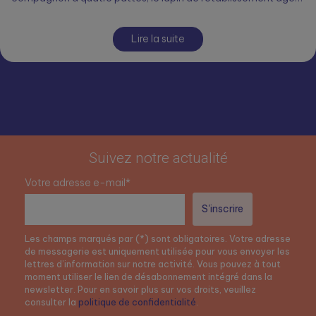
Lire la suite
Suivez notre actualité
Votre adresse e-mail*
Les champs marqués par (*) sont obligatoires. Votre adresse
de messagerie est uniquement utilisée pour vous envoyer les
lettres d’information sur notre activité. Vous pouvez à tout
moment utiliser le lien de désabonnement intégré dans la
newsletter. Pour en savoir plus sur vos droits, veuillez
consulter la
politique de confidentialité
.