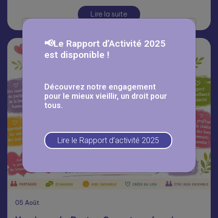
Lire la suite
📢Le Rapport d’Activité 2025
est disponible !
Découvrez notre engagement
pour le mieux vieillir, un droit pour
tous.
Lire le Rapport d’activité 2025
05
Août