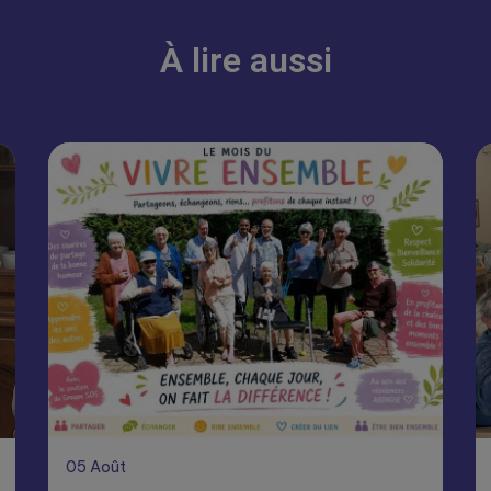
À lire aussi
05
Août