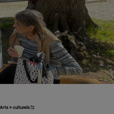
Arts » culturels
.🥰