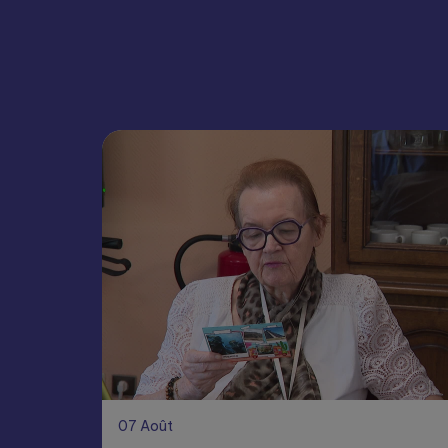
07
Août