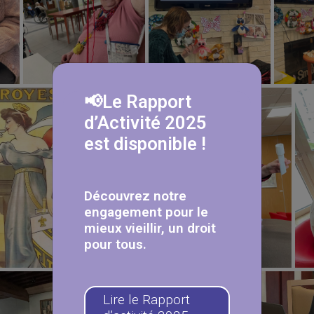
📢Le Rapport
d’Activité 2025
est disponible !
Découvrez notre
engagement pour le
mieux vieillir, un droit
pour tous.
Lire le Rapport