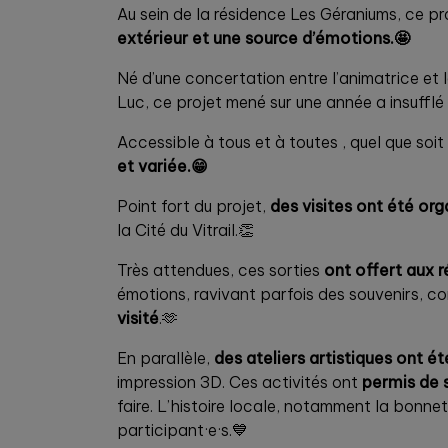
Au sein de la résidence Les Géraniums, ce pro
extérieur et une source d’émotions.🤩
Né d’une concertation entre l’animatrice et 
Luc, ce projet mené sur une année a insufflé
Accessible à tous et à toutes , quel que soit
et variée.😁
Point fort du projet,
des visites ont été org
la Cité du Vitrail.👏
Très attendues, ces sorties
ont offert aux 
émotions, ravivant parfois des souvenirs, c
visité
.🫶
En parallèle,
des ateliers artistiques ont é
impression 3D. Ces activités ont
permis de s
faire. L’histoire locale, notamment la bonnet
participant·e·s.💙