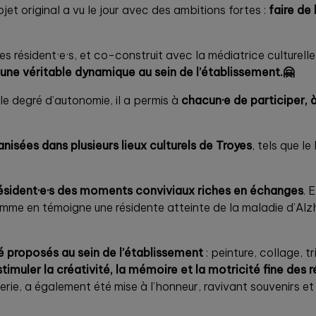
jet original a vu le jour avec des ambitions fortes :
faire de
les résident·e·s, et co-construit avec la médiatrice culturel
une véritable dynamique au sein de l’établissement.🤗
 le degré d’autonomie, il a permis à
chacun·e de participer,
anisées dans plusieurs lieux culturels de Troyes
, tels que l
résident·e·s des moments conviviaux riches en échanges
. 
omme en témoigne une résidente atteinte de la maladie d’Alz
té proposés au sein de l’établissement
: peinture, collage, t
timuler la créativité, la mémoire et la motricité fine des r
erie, a également été mise à l’honneur, ravivant souvenirs et