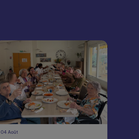
04
Août