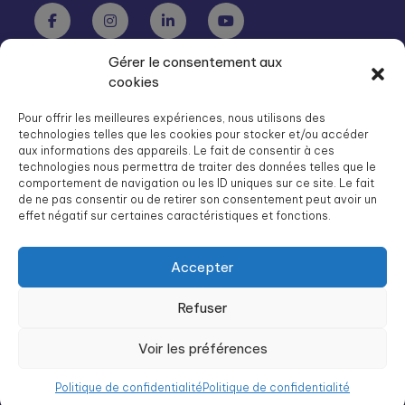
Gérer le consentement aux
Groupe SOS Seniors est une association du Groupe SOS
cookies
03 87 22 21 00
dg.seniors@groupe-sos.org
Pour offrir les meilleures expériences, nous utilisons des
technologies telles que les cookies pour stocker et/ou accéder
aux informations des appareils. Le fait de consentir à ces
technologies nous permettra de traiter des données telles que le
comportement de navigation ou les ID uniques sur ce site. Le fait
de ne pas consentir ou de retirer son consentement peut avoir un
ARPAVIE est une association du Groupe SOS
effet négatif sur certaines caractéristiques et fonctions.
01 41 09 43 43
dg.arpavie@arpavie.fr
Accepter
Refuser
©
Groupe SOS Seniors
2026
Mentions légales
Voir les préférences
Politique de confidentialité
Politique de confidentialité
Politique de confidentialité