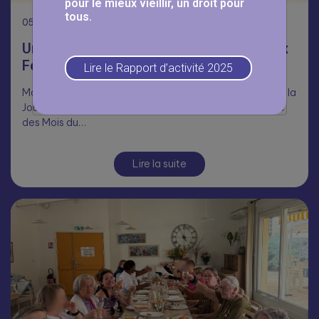
pour le mieux vieillir, un droit pour
tous.
05
Août
Une journée Portes Ouvertes réussie aux
Fermettes 🥳
Lire le Rapport d’activité 2025
Malgré la chaleur, nombreux ont répondu présents pour la
Journée Portes Ouvertes aux Fermettes, dans le cadre
des Mois du…
Lire la suite