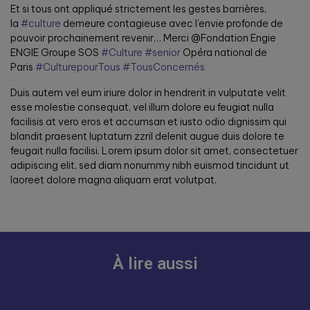
Et si tous ont appliqué strictement les gestes barrières,
la
#culture
demeure contagieuse avec l’envie profonde de
pouvoir prochainement revenir… Merci @Fondation Engie
ENGIE Groupe SOS
#Culture
#senior
Opéra national de
Paris
#CulturepourTous
#TousConcernés
Duis autem vel eum iriure dolor in hendrerit in vulputate velit
esse molestie consequat, vel illum dolore eu feugiat nulla
facilisis at vero eros et accumsan et iusto odio dignissim qui
blandit praesent luptatum zzril delenit augue duis dolore te
feugait nulla facilisi. Lorem ipsum dolor sit amet, consectetuer
adipiscing elit, sed diam nonummy nibh euismod tincidunt ut
laoreet dolore magna aliquam erat volutpat.
À lire aussi