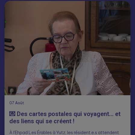
07
Août
💌 Des cartes postales qui voyagent… et
des liens qui se créent !
À l’Ehpad Les Érables à Yutz, les résident.e.s attendent