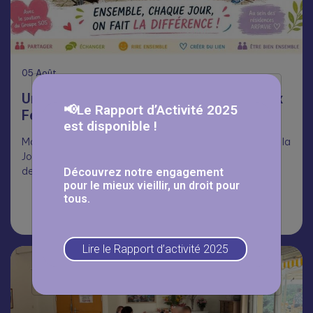
05
Août
Une journée Portes Ouvertes réussie aux
📢Le Rapport d’Activité 2025
Fermettes 🥳
est disponible !
Malgré la chaleur, nombreux ont répondu présents pour la
Journée Portes Ouvertes aux Fermettes, dans le cadre
des Mois du…
Découvrez notre engagement
pour le mieux vieillir, un droit pour
tous.
Lire la suite
Lire le Rapport d’activité 2025