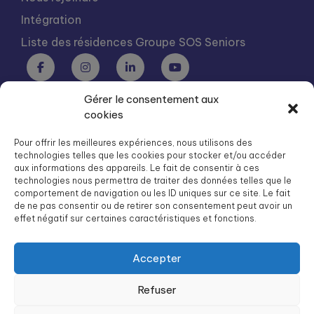
Intégration
Liste des résidences Groupe SOS Seniors
Gérer le consentement aux
Groupe SOS Seniors est une association du Groupe SOS
cookies
03 87 22 21 00
dg.seniors@groupe-sos.org
Pour offrir les meilleures expériences, nous utilisons des
technologies telles que les cookies pour stocker et/ou accéder
aux informations des appareils. Le fait de consentir à ces
technologies nous permettra de traiter des données telles que le
comportement de navigation ou les ID uniques sur ce site. Le fait
de ne pas consentir ou de retirer son consentement peut avoir un
ARPAVIE est une association du Groupe SOS
effet négatif sur certaines caractéristiques et fonctions.
01 41 09 43 43
dg.arpavie@arpavie.fr
Accepter
Refuser
©
Groupe SOS Seniors
2026