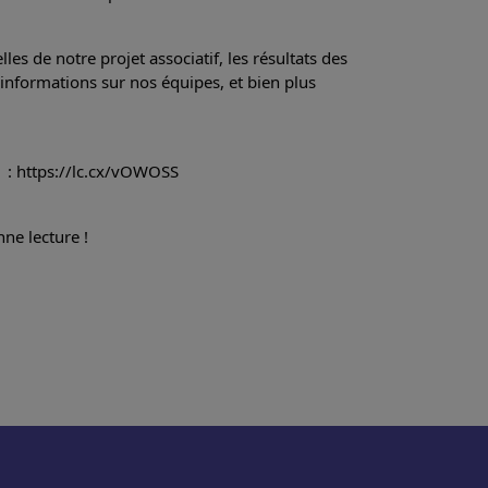
es de notre projet associatif, les résultats des 
nformations sur nos équipes, et bien plus 
i  : https://lc.cx/vOWOSS
ne lecture !