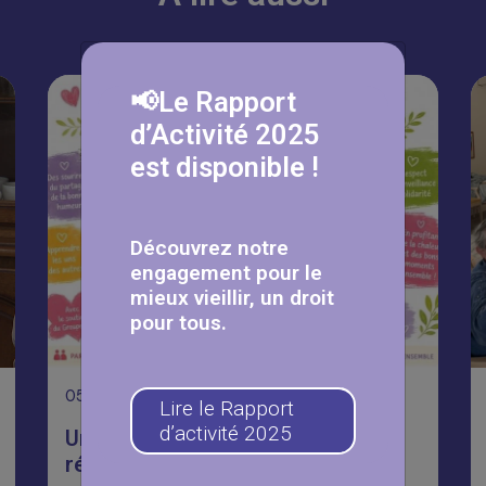
📢Le Rapport
d’Activité 2025
est disponible !
Découvrez notre
engagement pour le
mieux vieillir, un droit
pour tous.
05
Août
Lire le Rapport
d’activité 2025
Une journée Portes Ouvertes
réussie aux Fermettes 🥳