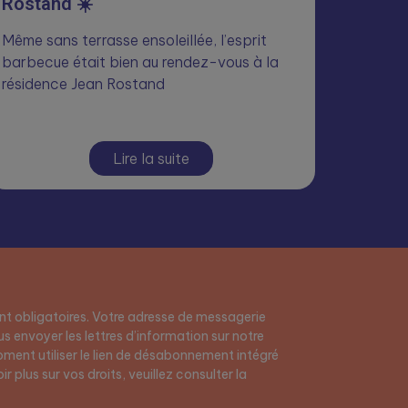
Rostand ☀️
Même sans terrasse ensoleillée, l’esprit
barbecue était bien au rendez-vous à la
résidence Jean Rostand
Lire la suite
t obligatoires. Votre adresse de messagerie
s envoyer les lettres d’information sur notre
ment utiliser le lien de désabonnement intégré
r plus sur vos droits, veuillez consulter la