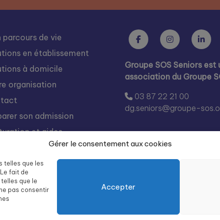
 parcours de vie
utions en établissement
Groupe SOS Seniors est 
utions à domicile
association du Groupe 
re organisation
03 87 22 21 00
tact
dg.seniors@groupe-sos.o
parer son admission
turation et aides
Gérer le consentement aux cookies
s rejoindre
égration
s telles que les
Le fait de
te des résidences Groupe
telles que le
Accepter
 Seniors
 ne pas consentir
ines