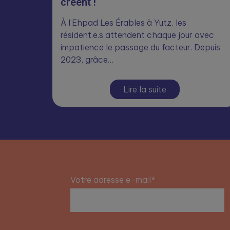
créent !
À l’Ehpad Les Érables à Yutz, les
résident.e.s attendent chaque jour avec
impatience le passage du facteur. Depuis
2023, grâce…
Lire la suite
Votre adresse e-mail*