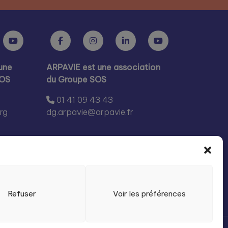
une
ARPAVIE est une association
SOS
du Groupe SOS
01 41 09 43 43
rg
dg.arpavie@arpavie.fr
Refuser
Voir les préférences