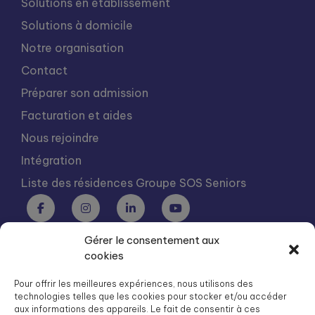
Solutions en établissement
Solutions à domicile
Notre organisation
Contact
Préparer son admission
Facturation et aides
Nous rejoindre
Intégration
Liste des résidences Groupe SOS Seniors
Gérer le consentement aux
Groupe SOS Seniors est une association du Groupe SOS
cookies
03 87 22 21 00
dg.seniors@groupe-sos.org
Pour offrir les meilleures expériences, nous utilisons des
technologies telles que les cookies pour stocker et/ou accéder
aux informations des appareils. Le fait de consentir à ces