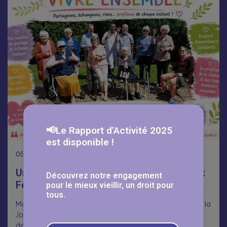
📢Le Rapport d’Activité 2025
est disponible !
05
Août
Une journée Portes Ouvertes réussie aux
Découvrez notre engagement
Fermettes 🥳
pour le mieux vieillir, un droit pour
tous.
Malgré la chaleur, nombreux ont répondu présents pour la
Journée Portes Ouvertes aux Fermettes, dans le cadre
des Mois du…