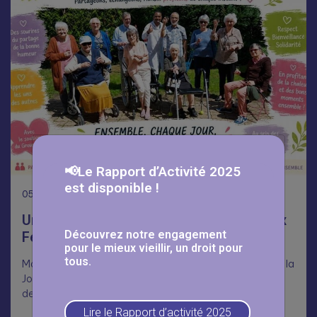
📢Le Rapport d’Activité 2025
est disponible !
05
Août
Une journée Portes Ouvertes réussie aux
Découvrez notre engagement
Fermettes 🥳
pour le mieux vieillir, un droit pour
tous.
Malgré la chaleur, nombreux ont répondu présents pour la
Journée Portes Ouvertes aux Fermettes, dans le cadre
des Mois du…
Lire le Rapport d’activité 2025