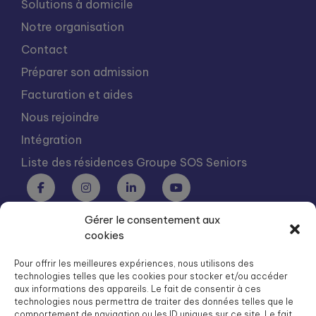
Solutions à domicile
Notre organisation
Contact
Préparer son admission
Facturation et aides
Nous rejoindre
Intégration
Liste des résidences Groupe SOS Seniors
Gérer le consentement aux
Groupe SOS Seniors est une association du Groupe SOS
cookies
03 87 22 21 00
dg.seniors@groupe-sos.org
Pour offrir les meilleures expériences, nous utilisons des
technologies telles que les cookies pour stocker et/ou accéder
aux informations des appareils. Le fait de consentir à ces
technologies nous permettra de traiter des données telles que le
comportement de navigation ou les ID uniques sur ce site. Le fait