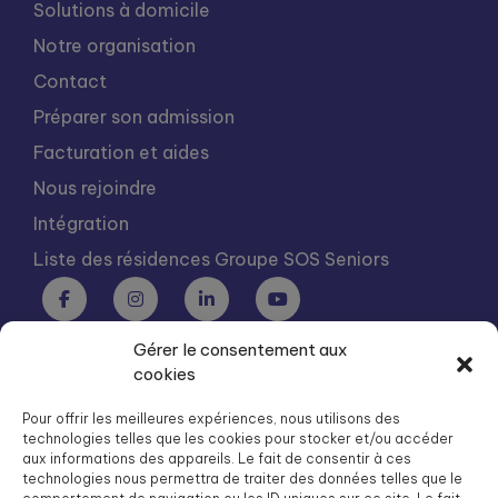
Solutions à domicile
Notre organisation
Contact
Préparer son admission
Facturation et aides
Nous rejoindre
Intégration
Liste des résidences Groupe SOS Seniors
Gérer le consentement aux
Groupe SOS Seniors est une association du Groupe SOS
cookies
03 87 22 21 00
dg.seniors@groupe-sos.org
Pour offrir les meilleures expériences, nous utilisons des
technologies telles que les cookies pour stocker et/ou accéder
aux informations des appareils. Le fait de consentir à ces
technologies nous permettra de traiter des données telles que le