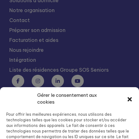
Solutions à domicile
Notre organisation
Contact
Préparer son admission
Facturation et aides
Nous rejoindre
Intégration
Liste des résidences Groupe SOS Seniors
Gérer le consentement aux
Groupe SOS Seniors est une association du Groupe SOS
cookies
03 87 22 21 00
dg.seniors@groupe-sos.org
Pour offrir les meilleures expériences, nous utilisons des
technologies telles que les cookies pour stocker et/ou accéder
aux informations des appareils. Le fait de consentir à ces
technologies nous permettra de traiter des données telles que le
comportement de navigation ou les ID uniques sur ce site. Le fait