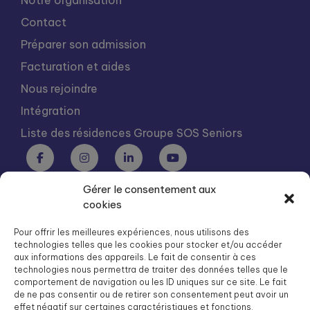
Notre organisation
Contact
Préparer son admission
Facturation et aides
Nous rejoindre
Intégration
Liste des résidences Groupe SOS Seniors
Gérer le consentement aux
Groupe SOS Seniors est une association du Groupe SOS
cookies
03 87 22 21 00
dg.seniors@groupe-sos.org
Pour offrir les meilleures expériences, nous utilisons des
technologies telles que les cookies pour stocker et/ou accéder
aux informations des appareils. Le fait de consentir à ces
technologies nous permettra de traiter des données telles que le
comportement de navigation ou les ID uniques sur ce site. Le fait
de ne pas consentir ou de retirer son consentement peut avoir un
ARPAVIE est une association du Groupe SOS
effet négatif sur certaines caractéristiques et fonctions.