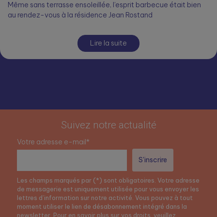
Même sans terrasse ensoleillée, l’esprit barbecue était bien
au rendez-vous à la résidence Jean Rostand
Lire la suite
Suivez notre actualité
Votre adresse e-mail*
Les champs marqués par (*) sont obligatoires. Votre adresse
de messagerie est uniquement utilisée pour vous envoyer les
lettres d’information sur notre activité. Vous pouvez à tout
moment utiliser le lien de désabonnement intégré dans la
newsletter. Pour en savoir plus sur vos droits, veuillez