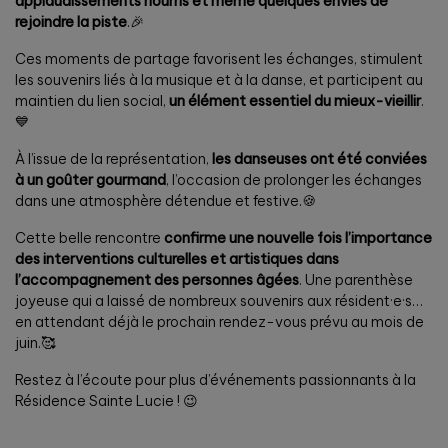
applaudissements nourris et même quelques envies de
rejoindre la piste
.🎉
Ces moments de partage favorisent les échanges, stimulent
les souvenirs liés à la musique et à la danse, et participent au
maintien du lien social,
un élément essentiel du mieux-vieillir
.
💙
À l’issue de la représentation,
les danseuses ont été conviées
à un goûter gourmand
, l’occasion de prolonger les échanges
dans une atmosphère détendue et festive.🍪
Cette belle rencontre
confirme une nouvelle fois l’importance
des interventions culturelles et artistiques dans
l’accompagnement des personnes âgées
. Une parenthèse
joyeuse qui a laissé de nombreux souvenirs aux résident·e·s…
en attendant déjà le prochain rendez-vous prévu au mois de
juin.🥰
Restez à l’écoute pour plus d’événements passionnants à la
Résidence Sainte Lucie ! 😉