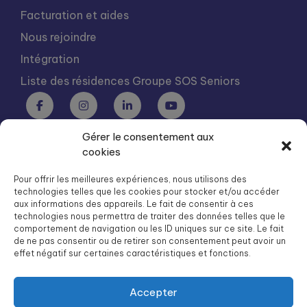
Facturation et aides
Nous rejoindre
Intégration
Liste des résidences Groupe SOS Seniors
Gérer le consentement aux
Groupe SOS Seniors est une association du Groupe SOS
cookies
03 87 22 21 00
dg.seniors@groupe-sos.org
Pour offrir les meilleures expériences, nous utilisons des
technologies telles que les cookies pour stocker et/ou accéder
aux informations des appareils. Le fait de consentir à ces
technologies nous permettra de traiter des données telles que le
comportement de navigation ou les ID uniques sur ce site. Le fait
de ne pas consentir ou de retirer son consentement peut avoir un
ARPAVIE est une association du Groupe SOS
effet négatif sur certaines caractéristiques et fonctions.
01 41 09 43 43
dg.arpavie@arpavie.fr
Accepter