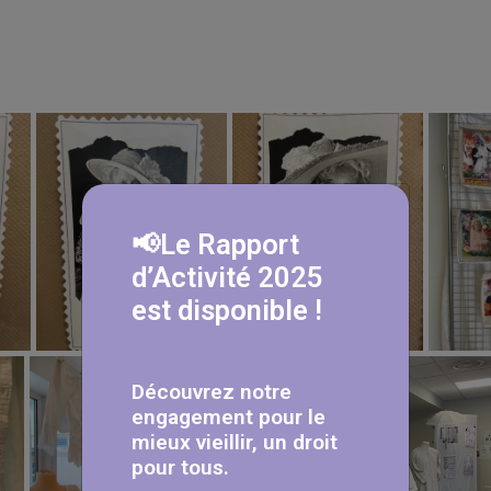
📢Le Rapport
d’Activité 2025
est disponible !
Découvrez notre
engagement pour le
mieux vieillir, un droit
pour tous.