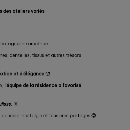
 des ateliers variés
:
 photographe amatrice.
es, dentelles, tissus et autres trésors
otion et d’élégance
.🥰
le,
l’équipe de la résidence a favorisé
ulisse
. 👏
e douceur, nostalgie et fous rires partagés.
😍