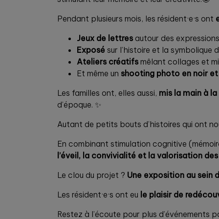
Pendant plusieurs mois, les résident·e·s ont
Jeux de lettres
autour des expressions 
Exposé
sur l’histoire et la symbolique 
Ateliers créatifs
mêlant collages et m
Et même un
shooting photo en noir et
Les familles ont, elles aussi,
mis la main à l
d’époque. ✨
Autant de petits bouts d’histoires qui ont nou
En combinant stimulation cognitive (mémoire,
l’éveil, la convivialité et la valorisation de
Le clou du projet ?
Une exposition au sein 
Les résident·e·s ont eu
le plaisir de redéco
Restez à l’écoute pour plus d’événements pa