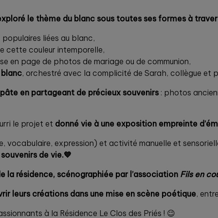
exploré le thème du blanc sous toutes ses formes à travers
populaires liées au blanc,
de cette couleur intemporelle,
ise en page de photos de mariage ou de communion,
 blanc
, orchestré avec la complicité de Sarah, collègue et
a pâte en partageant de précieux souvenirs
: photos ancienn
rri le projet et
donné vie à une exposition empreinte d’ém
 vocabulaire, expression) et activité manuelle et sensoriel
s souvenirs de vie.💙
de la résidence, scénographiée par l’association
Fils en co
uvrir leurs créations dans une mise en scène poétique
, entr
ssionnants à la Résidence Le Clos des Priés ! 😉