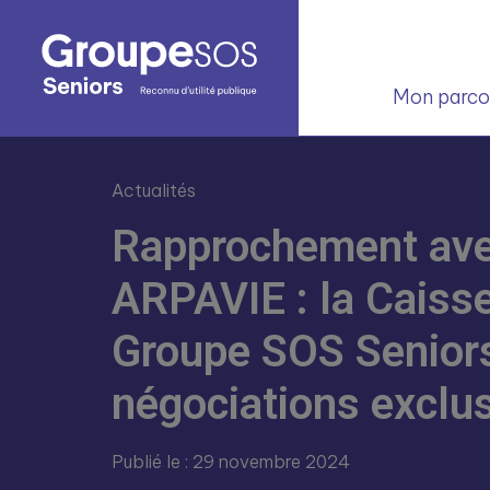
Mon parcou
Actualités
Rapprochement avec
ARPAVIE : la Caisse
Groupe SOS Senior
négociations exclu
Publié le : 29 novembre 2024