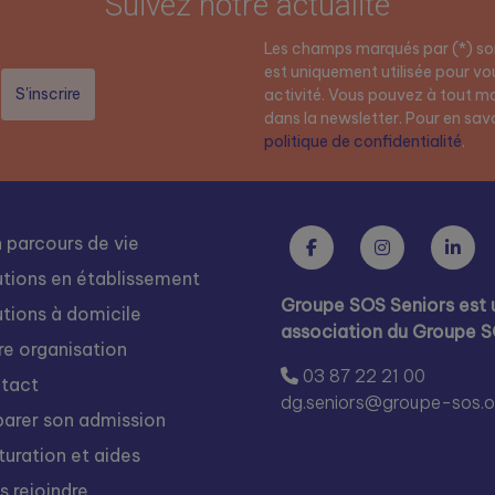
Suivez notre actualité
Les champs marqués par (*) son
est uniquement utilisée pour vou
activité. Vous pouvez à tout mo
dans la newsletter. Pour en savoi
politique de confidentialité
.
 parcours de vie
utions en établissement
Groupe SOS Seniors est 
utions à domicile
association du Groupe 
re organisation
03 87 22 21 00
tact
dg.seniors@groupe-sos.o
parer son admission
turation et aides
s rejoindre