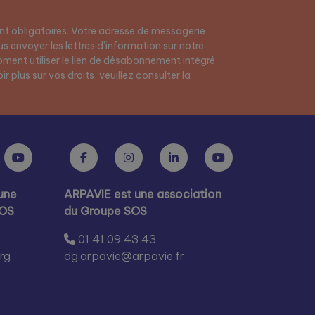
t obligatoires. Votre adresse de messagerie
s envoyer les lettres d’information sur notre
ment utiliser le lien de désabonnement intégré
r plus sur vos droits, veuillez consulter la
une
ARPAVIE est une association
SOS
du Groupe SOS
01 41 09 43 43
rg
dg.arpavie@arpavie.fr