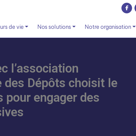
rs de vie
Nos solutions
Notre organisation
 l’association
 des Dépôts choisit le
s pour engager des
sives