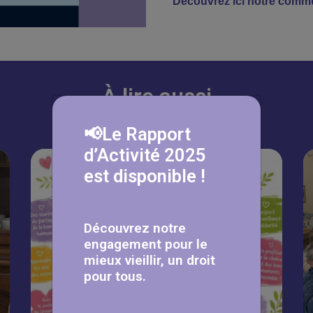
Découvrez ici notre comm
À lire aussi
📢Le Rapport
d’Activité 2025
est disponible !
Découvrez notre
engagement pour le
mieux vieillir, un droit
pour tous.