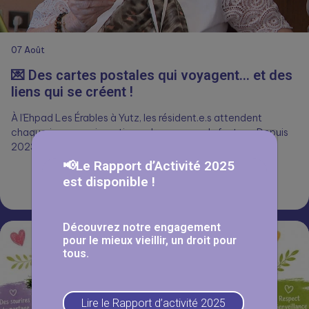
07
Août
💌 Des cartes postales qui voyagent… et des
liens qui se créent !
À l’Ehpad Les Érables à Yutz, les résident.e.s attendent
chaque jour avec impatience le passage du facteur. Depuis
2023, grâce…
📢Le Rapport d’Activité 2025
est disponible !
Lire la suite
Découvrez notre engagement
pour le mieux vieillir, un droit pour
tous.
Lire le Rapport d’activité 2025