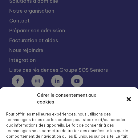
Solutions à domicile
Notre organisation
Contact
Préparer son admission
Facturation et aides
Nous rejoindre
Intégration
Liste des résidences Groupe SOS Seniors
Gérer le consentement aux
Groupe SOS Seniors est une association du Groupe SOS
cookies
03 87 22 21 00
dg.seniors@groupe-sos.org
Pour offrir les meilleures expériences, nous utilisons des
technologies telles que les cookies pour stocker et/ou accéder
aux informations des appareils. Le fait de consentir à ces
technologies nous permettra de traiter des données telles que le
comportement de navigation ou les ID uniques sur ce site. Le fait