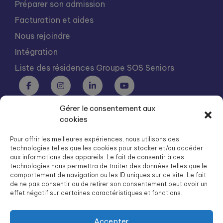
Préparer son admission
Facturation et aides
Nous rejoindre
Intégration
Liste des résidences Groupe SOS Seniors
Gérer le consentement aux
Groupe SOS Seniors est une association du Groupe SOS
cookies
03 87 22 21 00
dg.seniors@groupe-sos.org
Pour offrir les meilleures expériences, nous utilisons des
technologies telles que les cookies pour stocker et/ou accéder
aux informations des appareils. Le fait de consentir à ces
technologies nous permettra de traiter des données telles que le
comportement de navigation ou les ID uniques sur ce site. Le fait
de ne pas consentir ou de retirer son consentement peut avoir un
ARPAVIE est une association du Groupe SOS
effet négatif sur certaines caractéristiques et fonctions.
01 41 09 43 43
dg.arpavie@arpavie.fr
Accepter