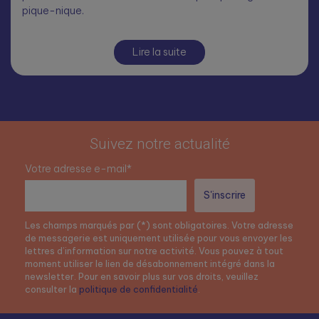
pique-nique.
Lire la suite
Suivez notre actualité
Votre adresse e-mail*
Les champs marqués par (*) sont obligatoires. Votre adresse
de messagerie est uniquement utilisée pour vous envoyer les
lettres d’information sur notre activité. Vous pouvez à tout
moment utiliser le lien de désabonnement intégré dans la
newsletter. Pour en savoir plus sur vos droits, veuillez
consulter la
politique de confidentialité
.