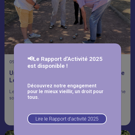
📢Le Rapport d’Activité 2025
09
Août
est disponible !
Une journée qui fait du bien à la résidence
Les Myosotis☀️
Découvrez notre engagement
pour le mieux vieillir, un droit pour
Les seniors de la résidence Les Mysostis ont profité d’une
tous.
sortie au bord de l’Oise.
Lire la suite
Lire le Rapport d’activité 2025