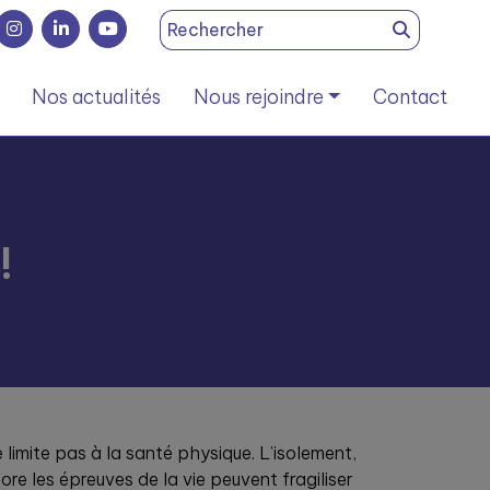
Search
for:
Nos actualités
Nous rejoindre
Contact
!
 limite pas à la santé physique. L’isolement,
re les épreuves de la vie peuvent fragiliser