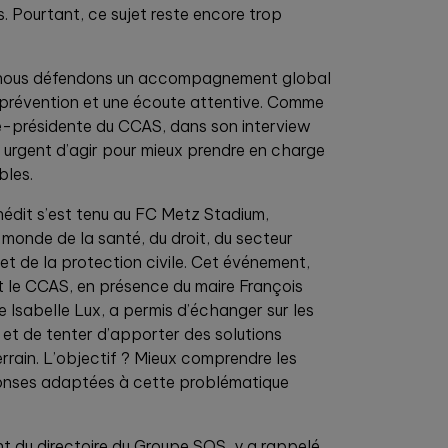
. Pourtant, ce sujet reste encore trop
 nous défendons un accompagnement global
 la prévention et une écoute attentive. Comme
ice-présidente du CCAS, dans son interview
st urgent d’agir pour mieux prendre en charge
bles.
inédit s’est tenu au FC Metz Stadium,
 monde de la santé, du droit, du secteur
e et de la protection civile. Cet événement,
et le CCAS, en présence du maire François
e Isabelle Lux, a permis d’échanger sur les
e et de tenter d’apporter des solutions
errain. L’objectif ? Mieux comprendre les
onses adaptées à cette problématique
t du directoire du Groupe SOS, y a rappelé