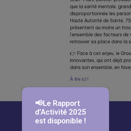
que la santé mentale, gran
disproportionnée les person
Haute Autorité de Santé, 75
présentent au moins un troub
l’ensemble des facteurs de 
retrouver sa place dans la s
👉 Face à cet enjeu, le Gro
innovantes, qui ont déjà pro
dans son ensemble, en faveu
À lire ici !
📢Le Rapport
d’Activité 2025
est disponible !
À lire aussi