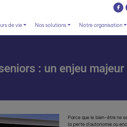
rs de vie
Nos solutions
Notre organisation
eniors : un enjeu majeur 
Parce que le bien-être ne se
la perte d’autonomie ou enco