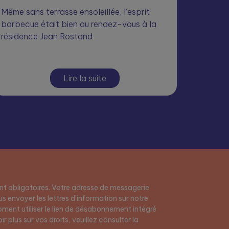
Même sans terrasse ensoleillée, l’esprit
barbecue était bien au rendez-vous à la
résidence Jean Rostand
Lire la suite
t obligatoires. Votre adresse de messagerie
s envoyer les lettres d’information sur notre
ment utiliser le lien de désabonnement intégré
r plus sur vos droits, veuillez consulter la