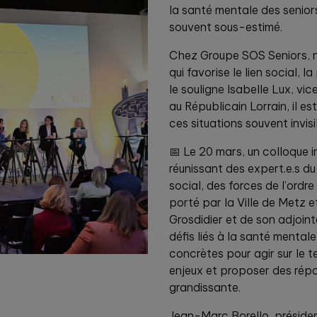
la santé mentale des seniors
souvent sous-estimé.
Chez Groupe SOS Seniors,
qui favorise le lien social,
le souligne Isabelle Lux, v
au Républicain Lorrain, il e
ces situations souvent invisi
📅 Le 20 mars, un colloque 
réunissant des expert.e.s du
social, des forces de l’ordr
porté par la Ville de Metz 
Grosdidier et de son adjoint
défis liés à la santé mental
concrètes pour agir sur le t
enjeux et proposer des rép
grandissante.
Jean-Marc Borello, présiden