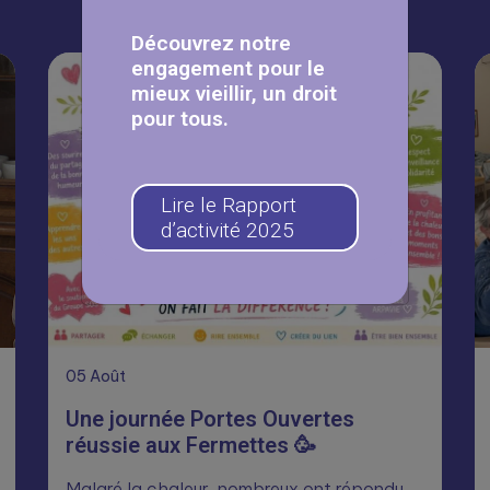
Découvrez notre
engagement pour le
mieux vieillir, un droit
pour tous.
Lire le Rapport
d’activité 2025
05
Août
Une journée Portes Ouvertes
réussie aux Fermettes 🥳
Malgré la chaleur, nombreux ont répondu