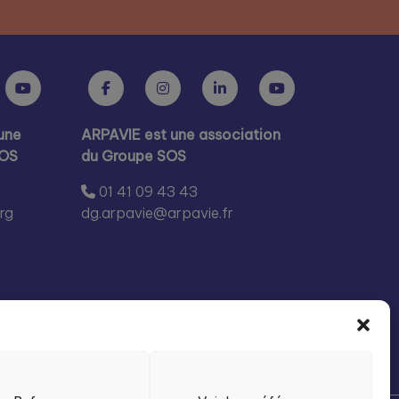
une
ARPAVIE est une association
SOS
du Groupe SOS
01 41 09 43 43
rg
dg.arpavie@arpavie.fr