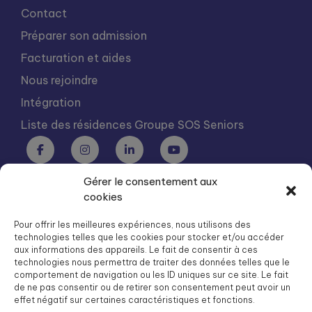
Contact
Préparer son admission
Facturation et aides
Nous rejoindre
Intégration
Liste des résidences Groupe SOS Seniors
Gérer le consentement aux
Groupe SOS Seniors est une association du Groupe SOS
cookies
03 87 22 21 00
dg.seniors@groupe-sos.org
Pour offrir les meilleures expériences, nous utilisons des
technologies telles que les cookies pour stocker et/ou accéder
aux informations des appareils. Le fait de consentir à ces
technologies nous permettra de traiter des données telles que le
comportement de navigation ou les ID uniques sur ce site. Le fait
de ne pas consentir ou de retirer son consentement peut avoir un
ARPAVIE est une association du Groupe SOS
effet négatif sur certaines caractéristiques et fonctions.