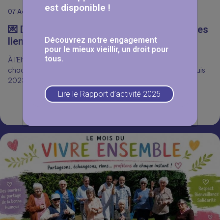
est disponible !
07
Août
💌 Des cartes postales qui voyagent… et des
Découvrez notre engagement
liens qui se créent !
pour le mieux vieillir, un droit pour
tous.
À l’Ehpad Les Érables à Yutz, les résident.e.s attendent
chaque jour avec impatience le passage du facteur. Depuis
2023, grâce…
Lire le Rapport d’activité 2025
Lire la suite