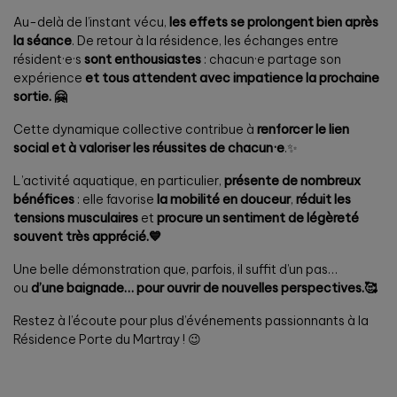
Au-delà de l’instant vécu,
les effets se prolongent bien après
la séance
. De retour à la résidence, les échanges entre
résident·e·s
sont enthousiastes
: chacun·e partage son
expérience
et tous attendent avec impatience la prochaine
sortie. 🤗
Cette dynamique collective contribue à
renforcer le lien
social et à valoriser les réussites de chacun·e
.✨
L’activité aquatique, en particulier,
présente de nombreux
bénéfices
: elle favorise
la mobilité en douceur
,
réduit les
tensions musculaires
et
procure un sentiment de légèreté
souvent très apprécié.💙
Une belle démonstration que, parfois, il suffit d’un pas…
ou
d’une baignade… pour ouvrir de nouvelles perspectives.🥰
Restez à l’écoute pour plus d’événements passionnants à la
Résidence Porte du Martray ! 😉