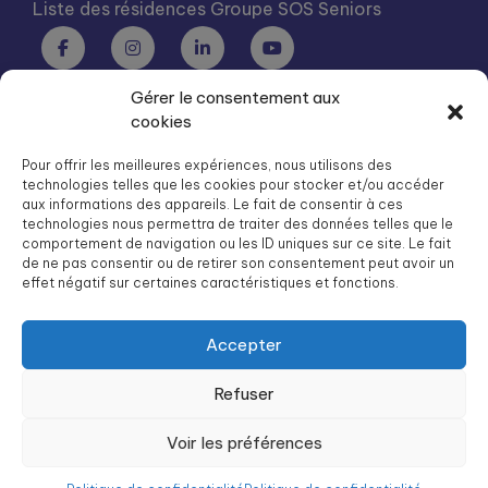
Liste des résidences Groupe SOS Seniors
Gérer le consentement aux
Groupe SOS Seniors est une association du Groupe SOS
cookies
03 87 22 21 00
dg.seniors@groupe-sos.org
Pour offrir les meilleures expériences, nous utilisons des
technologies telles que les cookies pour stocker et/ou accéder
aux informations des appareils. Le fait de consentir à ces
technologies nous permettra de traiter des données telles que le
comportement de navigation ou les ID uniques sur ce site. Le fait
de ne pas consentir ou de retirer son consentement peut avoir un
ARPAVIE est une association du Groupe SOS
effet négatif sur certaines caractéristiques et fonctions.
01 41 09 43 43
dg.arpavie@arpavie.fr
Accepter
Refuser
©
Groupe SOS Seniors
2026
Mentions légales
Voir les préférences
Politique de confidentialité