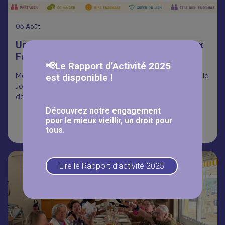
05
Août
Une journée Portes Ouvertes réussie aux
Fermettes 🥳
📢Le Rapport d’Activité 2025
Malgré la chaleur, nombreux ont répondu présents pour la
est disponible !
Journée Portes Ouvertes aux Fermettes, dans le cadre
des Mois du…
Découvrez notre engagement
pour le mieux vieillir, un droit pour
Lire la suite
tous.
Lire le Rapport d’activité 2025