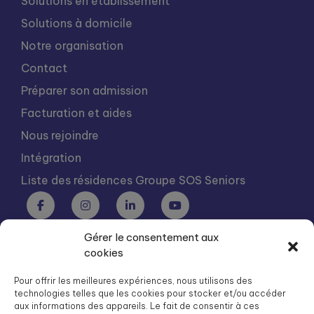
Solutions en établissement
Solutions à domicile
Notre organisation
Contact
Préparer son admission
Facturation et aides
Nous rejoindre
Intégration
Liste des résidences Groupe SOS Seniors
Gérer le consentement aux
Groupe SOS Seniors est une association du Groupe SOS
cookies
03 87 22 21 00
dg.seniors@groupe-sos.org
Pour offrir les meilleures expériences, nous utilisons des
technologies telles que les cookies pour stocker et/ou accéder
aux informations des appareils. Le fait de consentir à ces