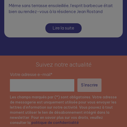
Même sans terrasse ensoleillée, l’esprit barbecue était
bien au rendez-vous à la résidence Jean Rostand
Lire la suite
Suivez notre actualité
Votre adresse e-mail*
Les champs marqués par (*) sont obligatoires. Votre adresse
de messagerie est uniquement utilisée pour vous envoyer les
lettres d’information sur notre activité. Vous pouvez à tout
moment utiliser le lien de désabonnement intégré dans la
newsletter. Pour en savoir plus sur vos droits, veuillez
consulter la
politique de confidentialité
.