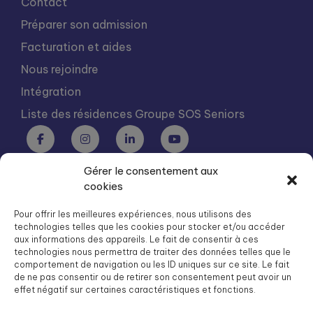
Contact
Préparer son admission
Facturation et aides
Nous rejoindre
Intégration
Liste des résidences Groupe SOS Seniors
Gérer le consentement aux
Groupe SOS Seniors est une association du Groupe SOS
cookies
03 87 22 21 00
dg.seniors@groupe-sos.org
Pour offrir les meilleures expériences, nous utilisons des
technologies telles que les cookies pour stocker et/ou accéder
aux informations des appareils. Le fait de consentir à ces
technologies nous permettra de traiter des données telles que le
comportement de navigation ou les ID uniques sur ce site. Le fait
de ne pas consentir ou de retirer son consentement peut avoir un
ARPAVIE est une association du Groupe SOS
effet négatif sur certaines caractéristiques et fonctions.
01 41 09 43 43