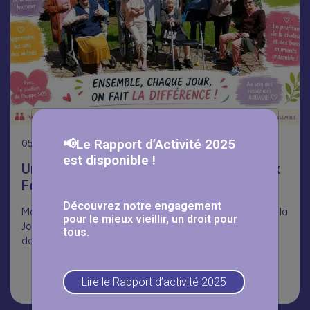
📢Le Rapport d’Activité 2025
05
Août
est disponible !
Une journée Portes Ouvertes réussie aux
Fermettes 🥳
Découvrez notre engagement
Malgré la chaleur, nombreux ont répondu présents pour la
pour le mieux vieillir, un droit pour
Journée Portes Ouvertes aux Fermettes, dans le cadre
tous.
des Mois du…
Lire la suite
Lire le Rapport d’activité 2025