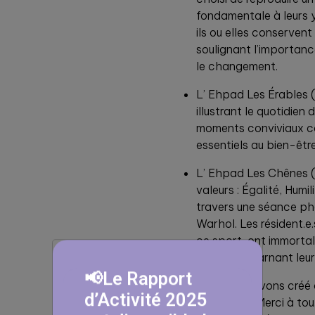
fondamentale à leurs 
ils ou elles conservent 
soulignant l’importanc
le changement.
L’ Ehpad Les Érables 
illustrant le quotidien
moments conviviaux co
essentiels au bien-être
L’ Ehpad Les Chênes (
valeurs : Égalité, Humi
travers une séance pho
Warhol. Les résident.e
ce sport, ont immorta
colorée, incarnant leur 
📢Le Rapport
Ensemble, nous avons créé d
d’Activité 2025
vivre-ensemble. Merci à tou.