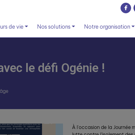
rs de vie
Nos solutions
Notre organisation
avec le défi Ogénie !
 âge
À l’occasion de la Journée
lutte contre l’isolement de