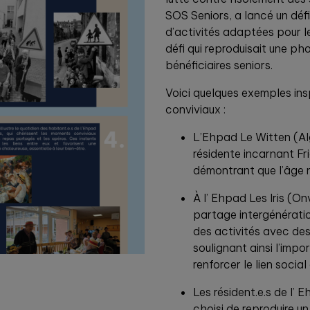
SOS Seniors, a lancé un défi
d’activités adaptées pour le
défi qui reproduisait une ph
bénéficiaires seniors.
Voici quelques exemples ins
conviviaux :
L’Ehpad Le Witten (Al
résidente incarnant Fr
démontrant que l’âge n’
À l’ Ehpad Les Iris (Onvi
partage intergénérati
des activités avec des
soulignant ainsi l’imp
renforcer le lien socia
Les résident.e.s de l’
choisi de reproduire un