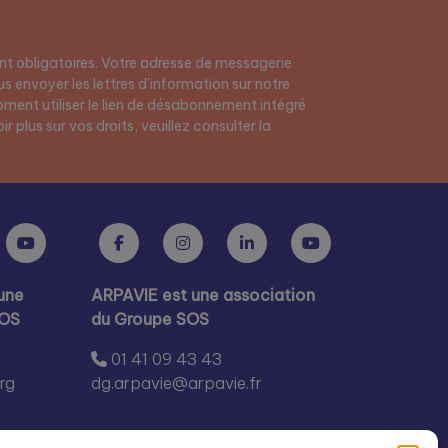
t obligatoires. Votre adresse de messagerie
s envoyer les lettres d’information sur notre
ment utiliser le lien de désabonnement intégré
r plus sur vos droits, veuillez consulter la
une
ARPAVIE est une association
SOS
du Groupe SOS
01 41 09 43 43
rg
dg.arpavie@arpavie.fr