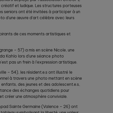
 créatif et ludique. Les structures porteuses
s seniors ont été invitées à participer à un
oto d’une œuvre d’art célèbre avec leurs
pirants de ces moments artistiques et
grange – 57) a mis en scène Nicole, une
ida Kahlo lors d’une séance photo
est pas un frein à l’expression artistique.
lle – 54), les résident.e.s ont illustré le
onnel à travers une photo mettant en scène
 enfants, des jeunes et des adolescent.e.s,
ortance des échanges quotidiens pour
l et créer une atmosphère conviviale.
 Ehpad Sainte Germaine (Valence – 26) ont
 tableau symbolisant la liberté, une valeur