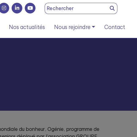
Search
for:
Nos actualités
Nous rejoindre
Contact
 mondiale du bonheur, Ogénie, programme de
s seniors déployé par l’association GROUPE