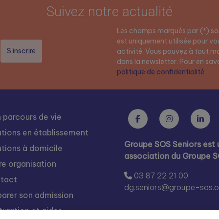
Suivez notre actualité
Les champs marqués par (*) son
est uniquement utilisée pour vou
activité. Vous pouvez à tout mo
dans la newsletter. Pour en savoi
politique de confidentialité
.
 parcours de vie
utions en établissement
Groupe SOS Seniors est 
utions à domicile
association du Groupe 
re organisation
03 87 22 21 00
tact
dg.seniors@groupe-sos.o
parer son admission
turation et aides