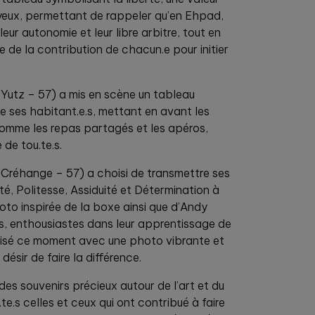
yeux, permettant de rappeler qu’en Ehpad,
leur autonomie et leur libre arbitre, tout en
e de la contribution de chacun.e pour initier
(Yutz – 57) a mis en scène un tableau
 de ses habitant.e.s, mettant en avant les
mme les repas partagés et les apéros,
 de tou.te.s.
Créhange – 57) a choisi de transmettre ses
lité, Politesse, Assiduité et Détermination à
to inspirée de la boxe ainsi que d’Andy
.s, enthousiastes dans leur apprentissage de
lisé ce moment avec une photo vibrante et
désir de faire la différence.
es souvenirs précieux autour de l’art et du
te.s celles et ceux qui ont contribué à faire