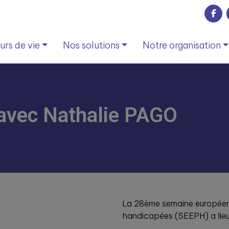
rs de vie
Nos solutions
Notre organisation
 avec Nathalie PAGO
La 28ème semaine européen
handicapées (SEEPH) a lieu