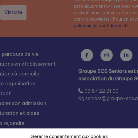
est uniquement utilisée pour vou
activité. Vous pouvez à tout mo
dans la newsletter. Pour en savoi
politique de confidentialité
.
 parcours de vie
utions en établissement
Groupe SOS Seniors est 
utions à domicile
association du Groupe 
re organisation
03 87 22 21 00
tact
dg.seniors@groupe-sos.o
parer son admission
turation et aides
s rejoindre
égration
Gérer le consentement aux cookies