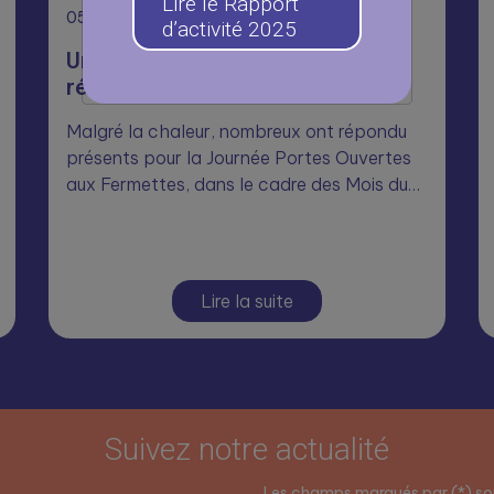
Lire le Rapport
05
Août
d’activité 2025
Une journée Portes Ouvertes
réussie aux Fermettes 🥳
Malgré la chaleur, nombreux ont répondu
présents pour la Journée Portes Ouvertes
aux Fermettes, dans le cadre des Mois du…
Lire la suite
Suivez notre actualité
Les champs marqués par (*) son