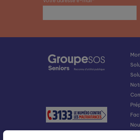
Votre adresse e-mail*
Mon
Sol
Sol
Not
Con
Pré
Fac
Nou
Int