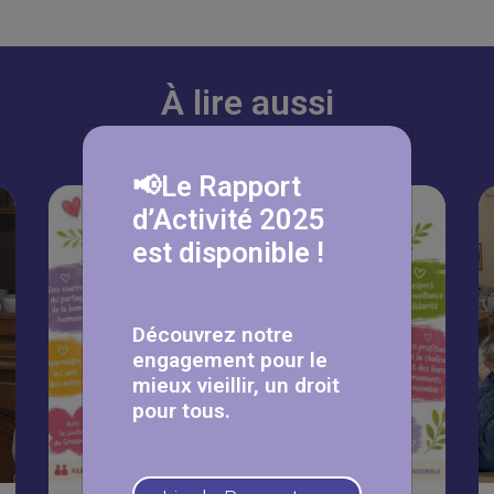
À lire aussi
📢Le Rapport
d’Activité 2025
est disponible !
Découvrez notre
engagement pour le
mieux vieillir, un droit
pour tous.