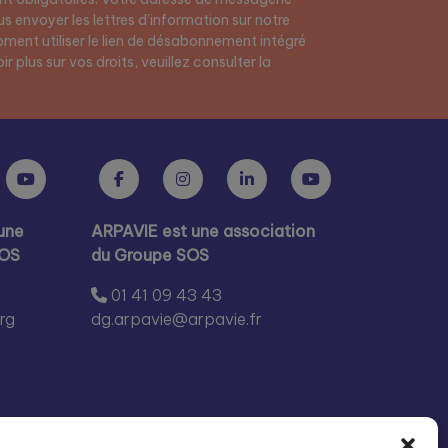
s envoyer les lettres d’information sur notre
ment utiliser le lien de désabonnement intégré
r plus sur vos droits, veuillez consulter la
une
ARPAVIE est une association
SOS
du Groupe SOS
01 41 09 43 43
rg
dg.arpavie@arpavie.fr