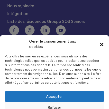
Nous rejoindre
Intégration
Liste des résidences Groupe SOS Seniors
Gérer le consentement aux
Groupe SOS Seniors est une association du Groupe SOS
cookies
03 87 22 21 00
dg.seniors@groupe-sos.org
Pour offrir les meilleures expériences, nous utilisons des
technologies telles que les cookies pour stocker et/ou accéder
aux informations des appareils. Le fait de consentir à ces
technologies nous permettra de traiter des données telles que le
comportement de navigation ou les ID uniques sur ce site. Le fait
de ne pas consentir ou de retirer son consentement peut avoir un
ARPAVIE est une association du Groupe SOS
effet négatif sur certaines caractéristiques et fonctions.
01 41 09 43 43
dg.arpavie@arpavie.fr
Accepter
Refuser