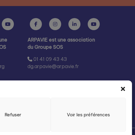
une
ARPAVIE est une association
SOS
du Groupe SOS
01 41 09 43 43
rg
dg.arpavie@arpavie.fr
Refuser
Voir les préférences