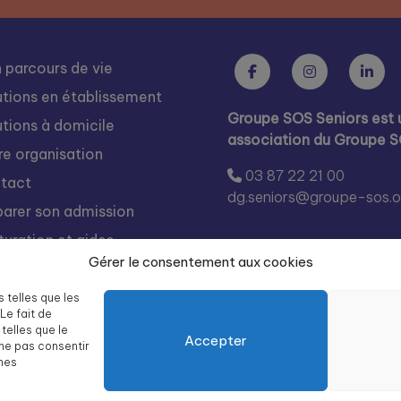
 parcours de vie
utions en établissement
Groupe SOS Seniors est 
utions à domicile
association du Groupe 
re organisation
03 87 22 21 00
tact
dg.seniors@groupe-sos.o
parer son admission
turation et aides
Gérer le consentement aux cookies
s rejoindre
égration
s telles que les
Le fait de
te des résidences Groupe
telles que le
Accepter
 Seniors
 ne pas consentir
ines