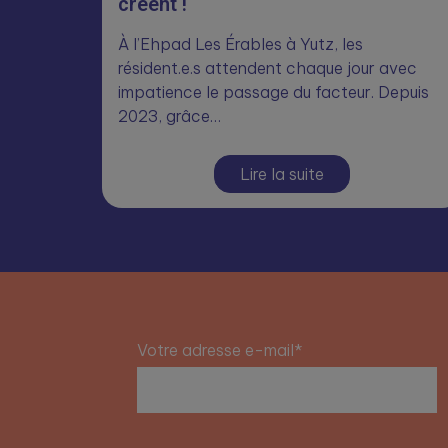
créent !
À l’Ehpad Les Érables à Yutz, les
résident.e.s attendent chaque jour avec
impatience le passage du facteur. Depuis
2023, grâce…
Lire la suite
Votre adresse e-mail*