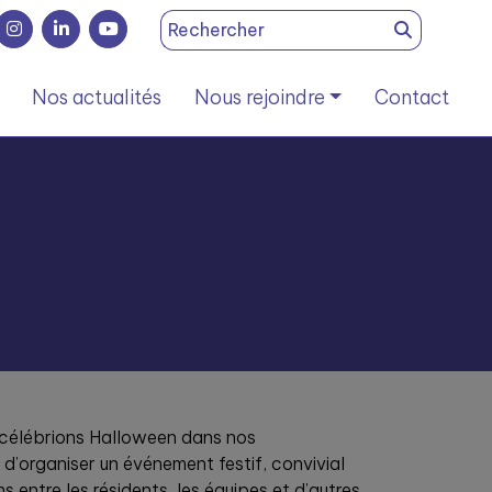
Search
for:
Nos actualités
Nous rejoindre
Contact
s célébrions Halloween dans nos
 d’organiser un événement festif, convivial
ens entre les résidents, les équipes et d’autres