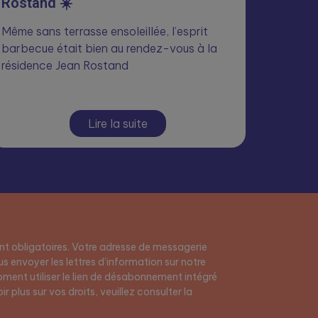
Rostand ☀️
Même sans terrasse ensoleillée, l’esprit
barbecue était bien au rendez-vous à la
résidence Jean Rostand
Lire la suite
t obligatoires. Votre adresse de messagerie
s envoyer les lettres d’information sur notre
ment utiliser le lien de désabonnement intégré
r plus sur vos droits, veuillez consulter la