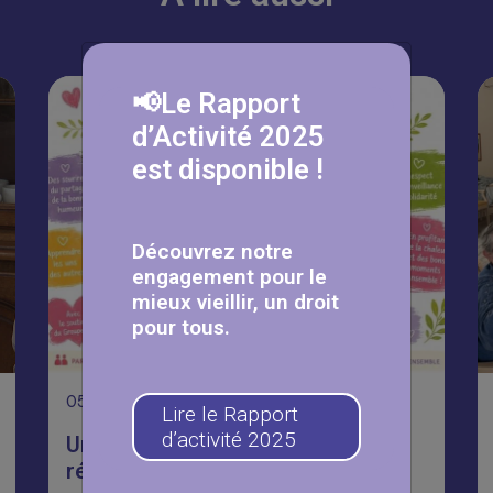
📢Le Rapport
d’Activité 2025
est disponible !
Découvrez notre
engagement pour le
mieux vieillir, un droit
pour tous.
05
Août
Lire le Rapport
d’activité 2025
Une journée Portes Ouvertes
réussie aux Fermettes 🥳