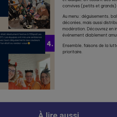
convives (petits et grands) q
Au menu : déguisements, bal
décorées, mais aussi distri
modération. Découvrez en i
événement diablement amus
Ensemble, faisons de la lutt
prioritaire.
À lire aussi