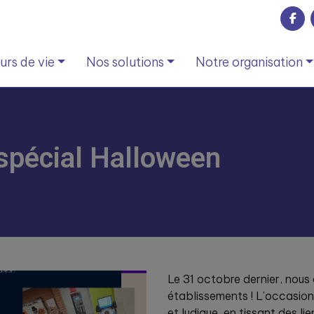
rs de vie
Nos solutions
Notre organisation
 spécial Halloween
Le 31 octobre dernier, nou
établissements ! L’occasion
et ludique, en tissant des li