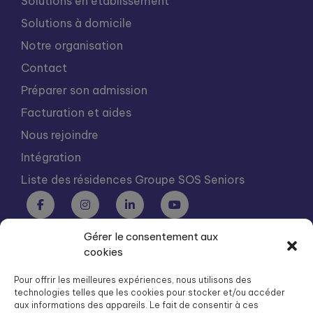
Solutions en établissement
Solutions à domicile
Notre organisation
Contact
Préparer son admission
Facturation et aides
Nous rejoindre
Intégration
Liste des résidences Groupe SOS Seniors
Gérer le consentement aux
Groupe SOS Seniors est une association du Groupe SOS
cookies
03 87 22 21 00
dg.seniors@groupe-sos.org
Pour offrir les meilleures expériences, nous utilisons des
technologies telles que les cookies pour stocker et/ou accéder
aux informations des appareils. Le fait de consentir à ces