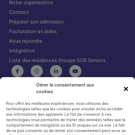
Notre organisation
Contact
Préparer son admission
Facturation et aides
Nous rejoindre
Intégration
Liste des résidences Groupe SOS Seniors
Gérer le consentement aux
Groupe SOS Seniors est une association du Groupe SOS
cookies
03 87 22 21 00
dg.seniors@groupe-sos.org
Pour offrir les meilleures expériences, nous utilisons des
technologies telles que les cookies pour stocker et/ou accéder
aux informations des appareils. Le fait de consentir à ces
technologies nous permettra de traiter des données telles que le
comportement de navigation ou les ID uniques sur ce site. Le fait
de ne pas consentir ou de retirer son consentement peut avoir un
ARPAVIE est une association du Groupe SOS