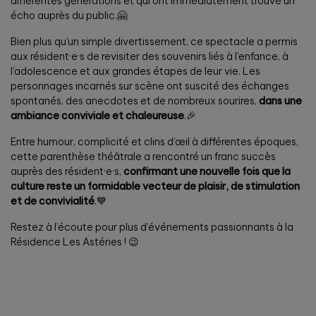
différentes générations et qui ont immédiatement trouvé un
écho auprès du public.🤗
Bien plus qu’un simple divertissement, ce spectacle a permis
aux résident·e·s de revisiter des souvenirs liés à l’enfance, à
l’adolescence et aux grandes étapes de leur vie. Les
personnages incarnés sur scène ont suscité des échanges
spontanés, des anecdotes et de nombreux sourires,
dans une
ambiance conviviale et chaleureuse
.🎉
Entre humour, complicité et clins d’œil à différentes époques,
cette parenthèse théâtrale a rencontré un franc succès
auprès des résident·e·s,
confirmant une nouvelle fois que la
culture reste un formidable vecteur de plaisir, de stimulation
et de convivialité
.💙
Restez à l’écoute pour plus d’événements passionnants à la
Résidence Les Astéries ! 😉