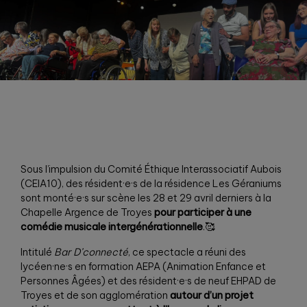
Sous l’impulsion du Comité Éthique Interassociatif Aubois
(CEIA10), des résident·e·s de la résidence Les Géraniums
sont monté·e·s sur scène les 28 et 29 avril derniers à la
Chapelle Argence de Troyes
pour participer à une
comédie musicale intergénérationnelle
.🥰
Intitulé
Bar D’connecté
, ce spectacle a réuni des
lycéen·ne·s en formation AEPA (Animation Enfance et
Personnes Âgées) et des résident·e·s de neuf EHPAD de
Troyes et de son agglomération
autour d’un projet