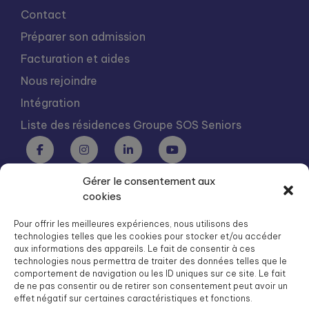
Contact
Préparer son admission
Facturation et aides
Nous rejoindre
Intégration
Liste des résidences Groupe SOS Seniors
Gérer le consentement aux
Groupe SOS Seniors est une association du Groupe SOS
cookies
03 87 22 21 00
dg.seniors@groupe-sos.org
Pour offrir les meilleures expériences, nous utilisons des
technologies telles que les cookies pour stocker et/ou accéder
aux informations des appareils. Le fait de consentir à ces
technologies nous permettra de traiter des données telles que le
comportement de navigation ou les ID uniques sur ce site. Le fait
de ne pas consentir ou de retirer son consentement peut avoir un
ARPAVIE est une association du Groupe SOS
effet négatif sur certaines caractéristiques et fonctions.