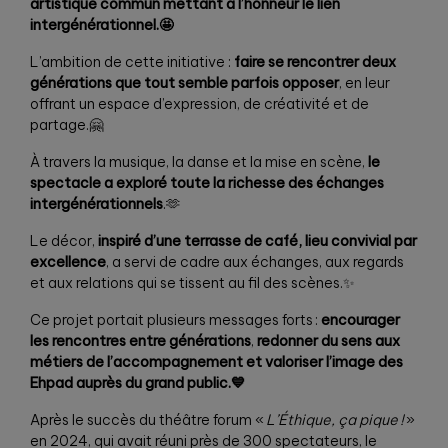
artistique commun mettant à l’honneur le lien
intergénérationnel.🤩
L’ambition de cette initiative :
faire se rencontrer deux
générations que tout semble parfois opposer
, en leur
offrant un espace d’expression, de créativité et de
partage.🤗
À travers la musique, la danse et la mise en scène,
le
spectacle a exploré toute la richesse des échanges
intergénérationnels
.🫶
Le décor,
inspiré d’une terrasse de café, lieu convivial par
excellence
, a servi de cadre aux échanges, aux regards
et aux relations qui se tissent au fil des scènes.✨
Ce projet portait plusieurs messages forts :
encourager
les rencontres entre générations
,
redonner du sens aux
métiers de l’accompagnement et valoriser l’image des
Ehpad auprès du grand public.💙
Après le succès du théâtre forum «
L’Éthique, ça pique !
»
en 2024, qui avait réuni près de 300 spectateurs, le