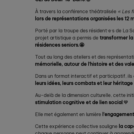
À travers la conférence théâtralisée
« Les f
lors de représentations organisées les 12 mai
Porté par la troupe des résident·e·s de La S
projet artistique a permis de
transformer la
résidences seniors.🤩
Tout au long des ateliers et des représentat
mémorielle, autour de l’histoire et des va
Dans un format interactif et participatif, il
leurs idées, leurs combats et leur héritage
Au-delà de la dimension culturelle, cette init
stimulation cognitive et de lien social
.💙
Elle met également en lumière
l’engagement d
Cette expérience collective souligne
la cap
chaque personne peut continuer à apprendre