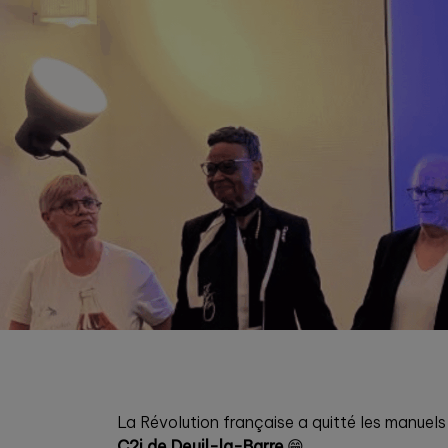
La Révolution française a quitté les manuels
C2i de Deuil-la-Barre
.😁