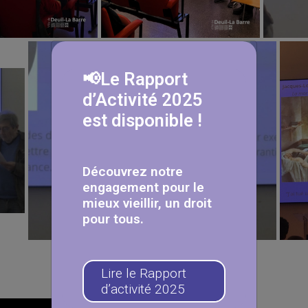
📢Le Rapport
d’Activité 2025
est disponible !
Découvrez notre
engagement pour le
mieux vieillir, un droit
pour tous.
Lire le Rapport
d’activité 2025