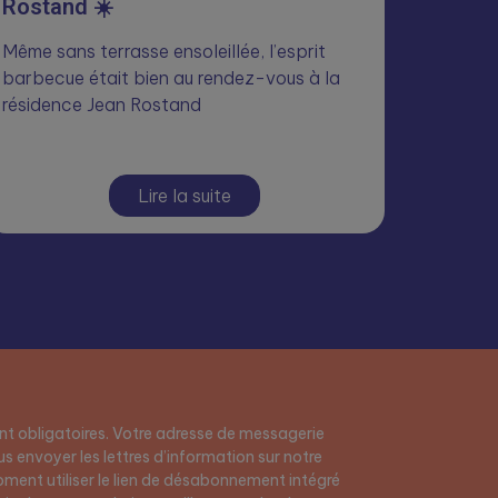
Rostand ☀️
Même sans terrasse ensoleillée, l’esprit
barbecue était bien au rendez-vous à la
résidence Jean Rostand
Lire la suite
t obligatoires. Votre adresse de messagerie
s envoyer les lettres d’information sur notre
ment utiliser le lien de désabonnement intégré