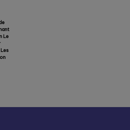
de
enant
n Le
r
 Les
ion