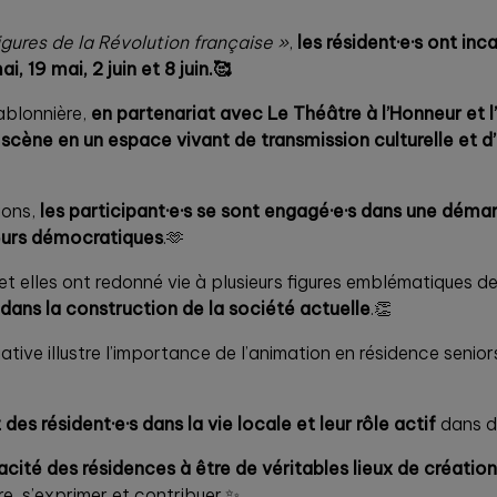
igures de la Révolution française »
,
les résident·e·s ont in
, 19 mai, 2 juin et 8 juin.🥰
ablonnière,
en partenariat avec Le Théâtre à l’Honneur et l’
 scène en un espace vivant de transmission culturelle et d
ions,
les participant·e·s se sont engagé·e·s dans une démarc
leurs démocratiques
.🫶
s et elles ont redonné vie à plusieurs figures emblématiques d
 dans la construction de la société actuelle
.👏
iative illustre l’importance de l’animation en résidence senio
es résident·e·s dans la vie locale et leur rôle actif
dans de
acité des résidences à être de véritables lieux de créatio
, s’exprimer et contribuer.✨