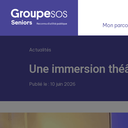
Mon parcou
Actualités
Une immersion théât
Publié le : 10 juin 2026