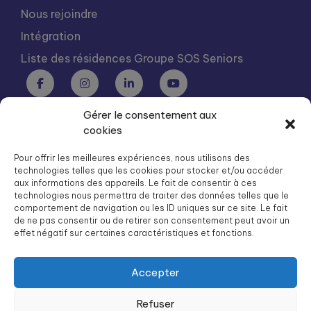
Nous rejoindre
Intégration
Liste des résidences Groupe SOS Seniors
Gérer le consentement aux
Groupe SOS Seniors est une association du Groupe SOS
cookies
03 87 22 21 00
dg.seniors@groupe-sos.org
Pour offrir les meilleures expériences, nous utilisons des
technologies telles que les cookies pour stocker et/ou accéder
aux informations des appareils. Le fait de consentir à ces
technologies nous permettra de traiter des données telles que le
comportement de navigation ou les ID uniques sur ce site. Le fait
de ne pas consentir ou de retirer son consentement peut avoir un
ARPAVIE est une association du Groupe SOS
effet négatif sur certaines caractéristiques et fonctions.
01 41 09 43 43
dg.arpavie@arpavie.fr
Accepter
Refuser