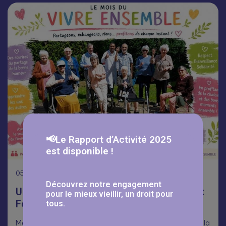
📢Le Rapport d’Activité 2025
est disponible !
05
Août
Découvrez notre engagement
Une journée Portes Ouvertes réussie aux
pour le mieux vieillir, un droit pour
Fermettes 🥳
tous.
Malgré la chaleur, nombreux ont répondu présents pour la