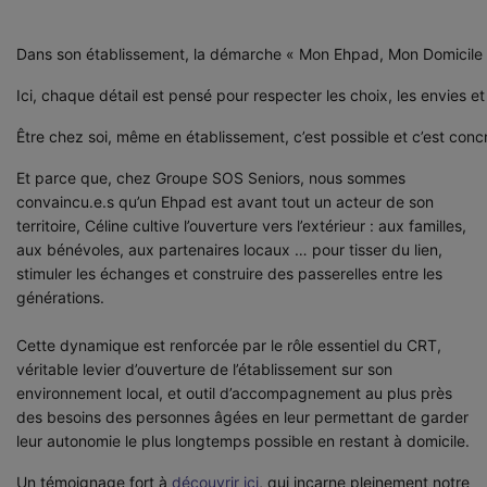
Dans son établissement, la démarche « Mon Ehpad, Mon Domicile 
Ici, chaque détail est pensé pour respecter les choix, les envies e
Être chez soi, même en établissement, c’est possible 
et c’est concr
hash
Et
Et parce que, chez Groupe SOS Seniors, nous sommes
parce
convaincu.e.s qu’un Ehpad est avant tout un acteur de son
que,
territoire, Céline cultive l’ouverture vers l’extérieur : aux familles,
chez
aux bénévoles, aux partenaires locaux … pour tisser du lien,
Groupe
stimuler les échanges et construire des passerelles entre les
SOS
générations.
Seniors,
nous
Cette dynamique est renforcée par le rôle essentiel du CRT,
véritable levier d’ouverture de l’établissement sur son
environnement local, et outil d’accompagnement au plus près
des besoins des personnes âgées en leur permettant de garder
leur autonomie le plus longtemps possible en restant à domicile.
Un témoignage fort à
découvrir ici
, qui incarne pleinement notre