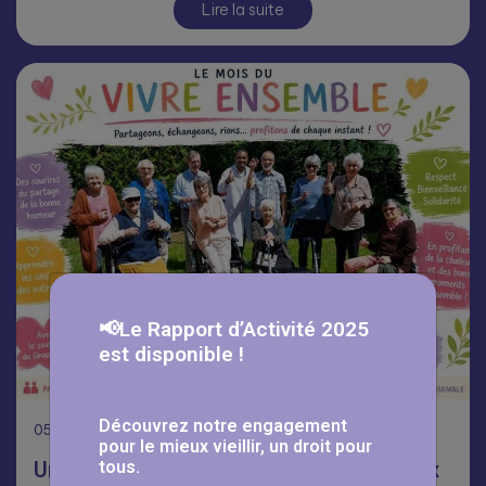
Lire la suite
📢Le Rapport d’Activité 2025
est disponible !
Découvrez notre engagement
05
Août
pour le mieux vieillir, un droit pour
tous.
Une journée Portes Ouvertes réussie aux