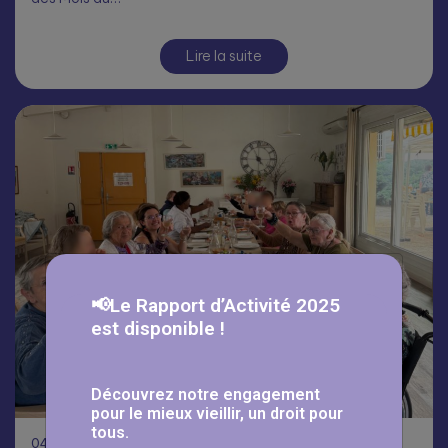
Lire la suite
📢Le Rapport d’Activité 2025
est disponible !
Découvrez notre engagement
pour le mieux vieillir, un droit pour
tous.
04
Août