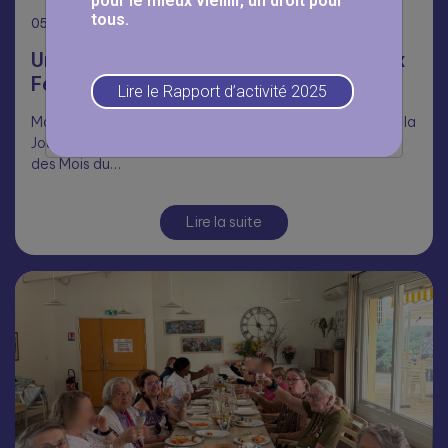
pour le mieux vieillir, un droit pour
tous.
05
Août
Une journée Portes Ouvertes réussie aux
Fermettes 🥳
Lire le Rapport d’activité 2025
Malgré la chaleur, nombreux ont répondu présents pour la
Journée Portes Ouvertes aux Fermettes, dans le cadre
des Mois du…
Lire la suite