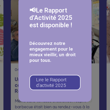
📢Le Rapport
d’Activité 2025
est disponible !
Découvrez notre
engagement pour le
mieux vieillir, un droit
pour tous.
04
Août
Un été placé sous le signe de la
Lire le Rapport
convivialité à la résidence Jean
d’activité 2025
Rostand ☀️
Même sans terrasse ensoleillée, l’esprit
barbecue était bien au rendez-vous à la