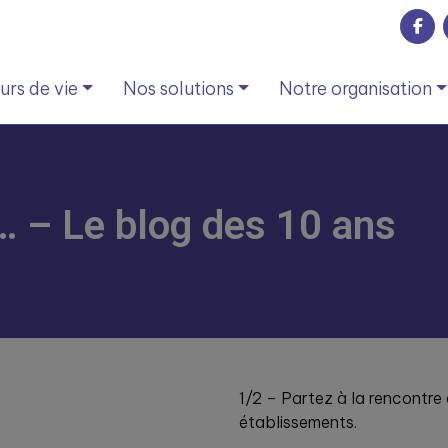
rs de vie
Nos solutions
Notre organisation
… – Le blog des 10 ans
1/2 – Partez à la rencontre 
établissements.