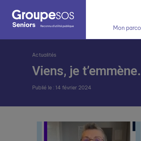
Mon parcou
Actualités
Viens, je t’emmène
Publié le : 14 février 2024