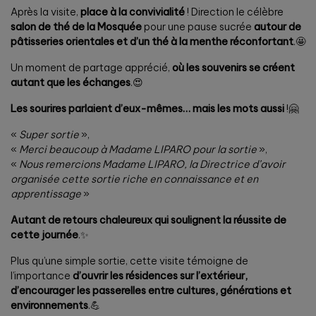
Après la visite,
place à la convivialité
! Direction le célèbre
salon de thé de la Mosquée
pour une pause sucrée
autour de
pâtisseries orientales et d’un thé à la menthe réconfortant
.🤩
Un moment de partage apprécié,
où les souvenirs se créent
autant que les échanges
.😍
Les sourires parlaient d’eux-mêmes… mais les mots aussi
!🤗
«
Super sortie
»,
«
Merci beaucoup à Madame LIPARO pour la sortie
»,
«
Nous remercions Madame LIPARO, la Directrice d’avoir
organisée cette sortie riche en connaissance et en
apprentissage
»
Autant de retours chaleureux qui soulignent la réussite de
cette journée
.✨
Plus qu’une simple sortie, cette visite témoigne de
l’importance
d’ouvrir les résidences sur l’extérieur,
d’encourager les passerelles entre cultures, générations et
environnements
.💪