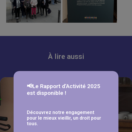
À lire aussi
📢Le Rapport d’Activité 2025
est disponible !
Découvrez notre engagement
pour le mieux vieillir, un droit pour
tous.