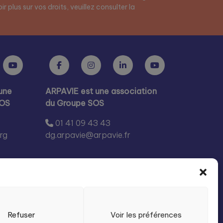
r plus sur vos droits, veuillez consulter la
une
ARPAVIE est une association
SOS
du Groupe SOS
01 41 09 43 43
rg
dg.arpavie@arpavie.fr
Refuser
Voir les préférences