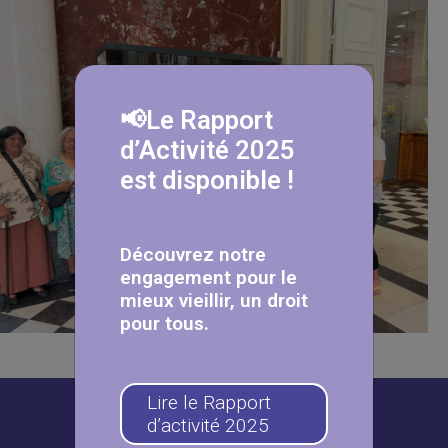
📢Le Rapport
d’Activité 2025
est disponible !
Découvrez notre
engagement pour le
mieux vieillir, un droit
pour tous.
Lire le Rapport
d’activité 2025