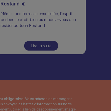
Rostand ☀️
Même sans terrasse ensoleillée, l’esprit
barbecue était bien au rendez-vous à la
résidence Jean Rostand
Lire la suite
t obligatoires. Votre adresse de messagerie
s envoyer les lettres d’information sur notre
ment utiliser le lien de désabonnement intégré