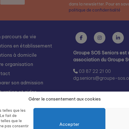
dans la newsletter. Pour en savoi
politique de confidentialité
.
 parcours de vie
utions en établissement
Groupe SOS Seniors est 
utions à domicile
association du Groupe 
re organisation
03 87 22 21 00
tact
dg.seniors@groupe-sos.o
parer son admission
turation et aides
Gérer le consentement aux cookies
s rejoindre
égration
s telles que les
Le fait de
te des résidences Groupe
telles que le
Accepter
 Seniors
 ne pas consentir