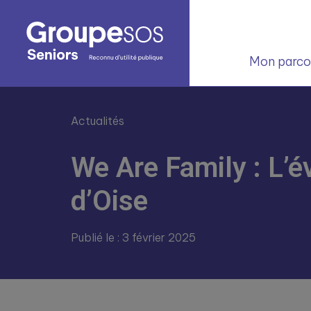
Mon parcou
Actualités
We Are Family : L’
d’Oise
Publié le : 3 février 2025