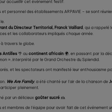
ur accueillir cet événement festif.
es et personnel des établissements ARPAVIE – se sont réunies
le.
rant du Directeur Territorial, Franck Vaillard
, qui a rappelé 
ces et les collaborateurs impliqués chaque année.
à travers le globe.
s Antilles
🌴 au
continent africain
🌍, en passant par la dé
émon », interprété par le Grand Orchestre du Splendid.
orés, et les spectateurs ont manifesté leur enthousiasme p
ion,
We Are Family
, a été chanté sur l’air de la chanson de
J
rticiper pleinement.
né par un délicieux
goûter sucré
🍰.
es et membres de l’équipe pour avoir fait de cet événement 