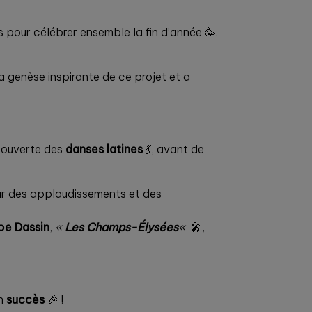
 pour célébrer ensemble la fin d’année 🥳.
la genèse inspirante de ce projet et a
couverte des
danses latines
💃, avant de
ar des applaudissements et des
oe Dassin
,
«
Les Champs-Élysées
«
🎤,
un
succès
🎉 !