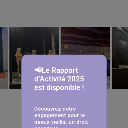
📢Le Rapport
d’Activité 2025
est disponible !
Découvrez notre
engagement pour le
mieux vieillir, un droit