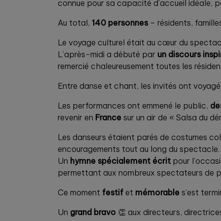
connue pour sa capacité d’accueil idéale, po
Au total,
140 personnes
– résidents, famill
Le voyage culturel était au cœur du spectac
L’après-midi a débuté par
un discours inspi
remercié chaleureusement toutes les résiden
Entre danse et chant, les invités ont voyagé 
Les performances ont emmené le public,
de
revenir en
France
sur un air de « Salsa du d
Les danseurs étaient parés de costumes col
encouragements tout au long du spectacle.
Un
hymne spécialement écrit
pour l’occas
permettant aux nombreux spectateurs de pa
Ce moment
festif
et
mémorable
s’est termi
Un
grand bravo
👏 aux directeurs, directric