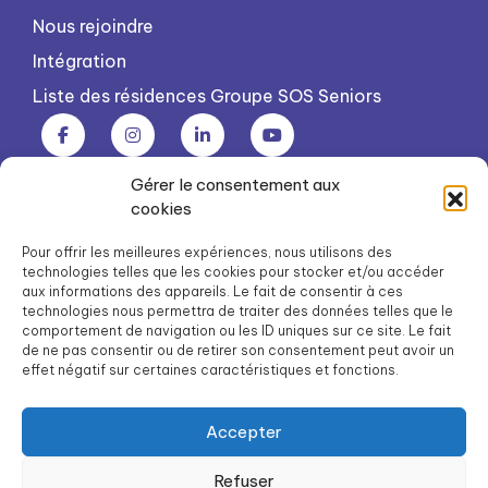
Nous rejoindre
Intégration
Liste des résidences Groupe SOS Seniors
Gérer le consentement aux
Groupe SOS Seniors est une association du Groupe SOS
cookies
03 87 22 21 00
dg.seniors@groupe-sos.org
Pour offrir les meilleures expériences, nous utilisons des
technologies telles que les cookies pour stocker et/ou accéder
aux informations des appareils. Le fait de consentir à ces
technologies nous permettra de traiter des données telles que le
comportement de navigation ou les ID uniques sur ce site. Le fait
de ne pas consentir ou de retirer son consentement peut avoir un
ARPAVIE est une association du Groupe SOS
effet négatif sur certaines caractéristiques et fonctions.
01 41 09 43 43
dg.arpavie@arpavie.fr
Accepter
Refuser