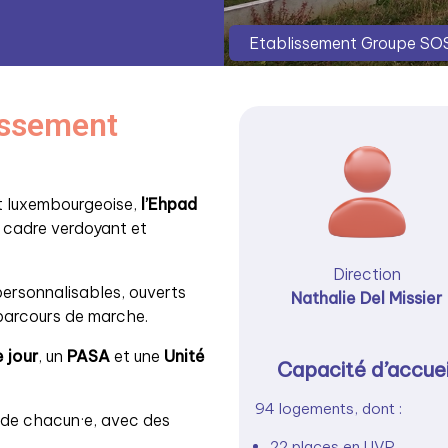
Etablissement Groupe SOS
lissement
et luxembourgeoise,
l’Ehpad
n cadre verdoyant et
Direction
personnalisables, ouverts
Nathalie Del Missier
 parcours de marche.
 jour
, un
PASA
et une
Unité
Capacité d’accuei
94 logements, dont :
re de chacun·e, avec des
22 places en UVP