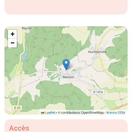
+
−
Leaflet
• © contributeurs OpenStreetMap -
licence ODbL
Accès