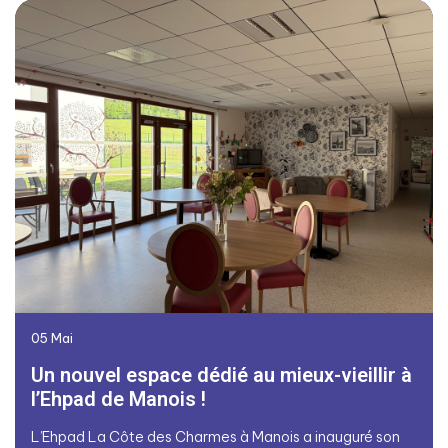
05
Mai
Un nouvel espace dédié au mieux-vieillir à
l’Ehpad de Manois !
L’Ehpad La Côte des Charmes à Manois a inauguré son