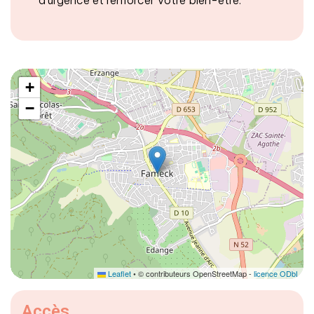
+
−
Leaflet
• © contributeurs OpenStreetMap -
licence ODbL
Accès