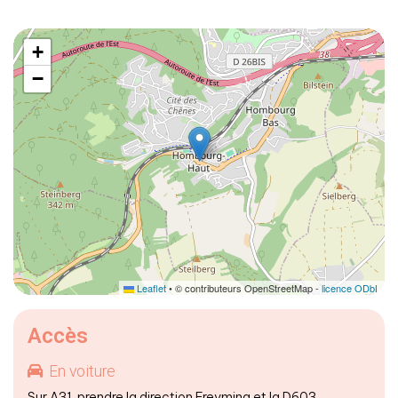
+
−
Leaflet
• © contributeurs OpenStreetMap -
licence ODbL
Accès
En voiture
Sur A31, prendre la direction Freyming et la D603