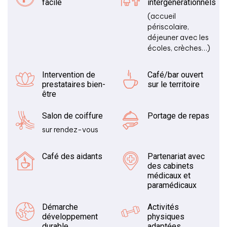
facile
intergénérationnels
(accueil
périscolaire,
déjeuner avec les
écoles, crèches…)
Intervention de
Café/bar ouvert
prestataires bien-
sur le territoire
être
Salon de coiffure
Portage de repas
sur rendez-vous
Café des aidants
Partenariat avec
des cabinets
médicaux et
paramédicaux
Démarche
Activités
développement
physiques
durable
adaptées