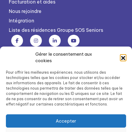
Facturation et aides
Nous rejoindre
Intégration
Liste des résidences Groupe SOS Seniors
Gérer le consentement aux
Groupe SOS Seniors est une association du Groupe SOS
cookies
03 87 22 21 00
dg.seniors@groupe-sos.org
Pour offrir les meilleures expériences, nous utilisons des
technologies telles que les cookies pour stocker et/ou accéder
aux informations des appareils. Le fait de consentir à ces
technologies nous permettra de traiter des données telles que le
comportement de navigation ou les ID uniques sur ce site. Le fait
de ne pas consentir ou de retirer son consentement peut avoir un
ARPAVIE est une association du Groupe SOS
effet négatif sur certaines caractéristiques et fonctions.
01 41 09 43 43
dg.arpavie@arpavie.fr
Accepter