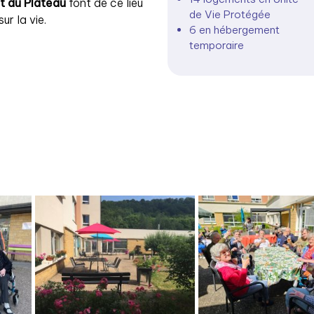
ot du Plateau
font de ce lieu
de Vie Protégée
ur la vie.
6 en hébergement
temporaire