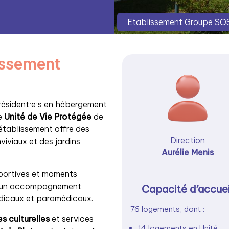
Etablissement Groupe SOS
lissement
 résident·e·s en hébergement
ne
Unité de Vie Protégée
de
’établissement offre des
Direction
iviaux et des jardins
Aurélie Menis
sportives et moments
 un accompagnement
Capacité d’accuei
édicaux et paramédicaux.
76 logements, dont :
es culturelles
et services
14 logements en Unité