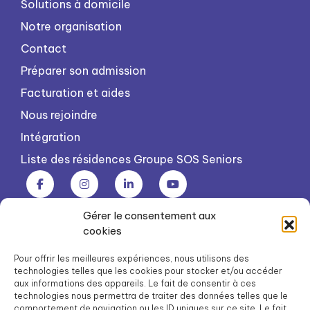
Solutions à domicile
Notre organisation
Contact
Préparer son admission
Facturation et aides
Nous rejoindre
Intégration
Liste des résidences Groupe SOS Seniors
Gérer le consentement aux
Groupe SOS Seniors est une association du Groupe SOS
cookies
03 87 22 21 00
dg.seniors@groupe-sos.org
Pour offrir les meilleures expériences, nous utilisons des
technologies telles que les cookies pour stocker et/ou accéder
aux informations des appareils. Le fait de consentir à ces
technologies nous permettra de traiter des données telles que le
comportement de navigation ou les ID uniques sur ce site. Le fait