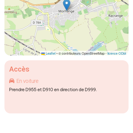
Leaflet
• © contributeurs OpenStreetMap -
licence ODbL
Accès
En voiture
Prendre D955 et D910 en direction de D999.