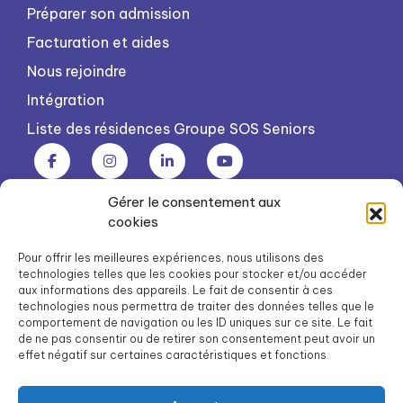
Préparer son admission
Facturation et aides
Nous rejoindre
Intégration
Liste des résidences Groupe SOS Seniors
Gérer le consentement aux
Groupe SOS Seniors est une association du Groupe SOS
cookies
03 87 22 21 00
dg.seniors@groupe-sos.org
Pour offrir les meilleures expériences, nous utilisons des
technologies telles que les cookies pour stocker et/ou accéder
aux informations des appareils. Le fait de consentir à ces
technologies nous permettra de traiter des données telles que le
comportement de navigation ou les ID uniques sur ce site. Le fait
de ne pas consentir ou de retirer son consentement peut avoir un
ARPAVIE est une association du Groupe SOS
effet négatif sur certaines caractéristiques et fonctions.
01 41 09 43 43
dg.arpavie@arpavie.fr