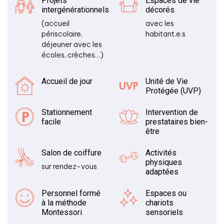
Projets
Espaces de vie
intergénérationnels
décorés
(accueil
avec les
périscolaire,
habitant.e.s
déjeuner avec les
écoles, crèches…)
Accueil de jour
Unité de Vie
Protégée (UVP)
Stationnement
Intervention de
facile
prestataires bien-
être
Salon de coiffure
Activités
physiques
sur rendez-vous
adaptées
Personnel formé
Espaces ou
à la méthode
chariots
Montessori
sensoriels