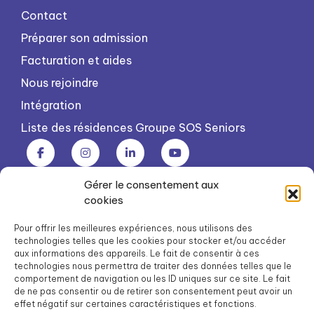
Contact
Préparer son admission
Facturation et aides
Nous rejoindre
Intégration
Liste des résidences Groupe SOS Seniors
Gérer le consentement aux
Groupe SOS Seniors est une association du Groupe SOS
cookies
03 87 22 21 00
dg.seniors@groupe-sos.org
Pour offrir les meilleures expériences, nous utilisons des
technologies telles que les cookies pour stocker et/ou accéder
aux informations des appareils. Le fait de consentir à ces
technologies nous permettra de traiter des données telles que le
comportement de navigation ou les ID uniques sur ce site. Le fait
de ne pas consentir ou de retirer son consentement peut avoir un
ARPAVIE est une association du Groupe SOS
effet négatif sur certaines caractéristiques et fonctions.